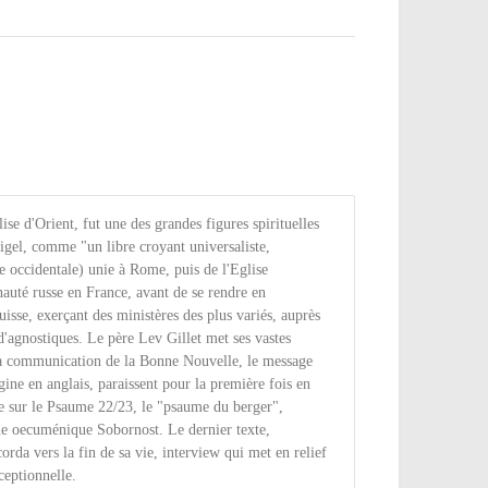
se d'Orient, fut une des grandes figures spirituelles
Sigel, comme "un libre croyant universaliste,
e occidentale) unie à Rome, puis de l'Eglise
auté russe en France, avant de se rendre en
sse, exerçant des ministères des plus variés, auprès
 d'agnostiques. Le père Lev Gillet met ses vastes
de la communication de la Bonne Nouvelle, le message
gine en anglais, paraissent pour la première fois en
tre sur le Psaume 22/23, le "psaume du berger",
vue oecuménique Sobornost. Le dernier texte,
orda vers la fin de sa vie, interview qui met en relief
ceptionnelle.