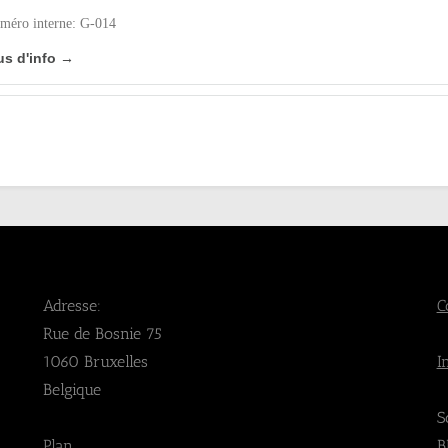
méro interne: G-014
us d'info →
Adresse:
C
Rue de Bosnie 75
1060 Bruxelles
I
Belgique
S
Plan
B