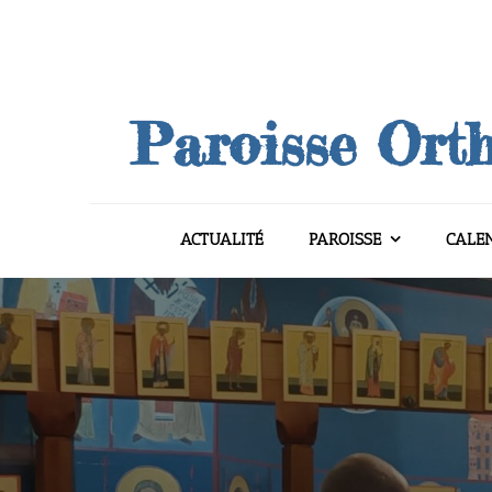
Skip
to
content
Paroisse Orth
ACTUALITÉ
PAROISSE
CALE