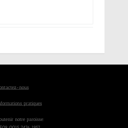
ontactez-nous
nformations pratiques
outenir notre paroisse:
E09 0015 7476 1957