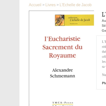
Accueil
>
Livres
>
L'Echelle de Jacob
L
Au
Sé
Ge
L'E
ré
thé
cél
les
sa 
Nu
Pl