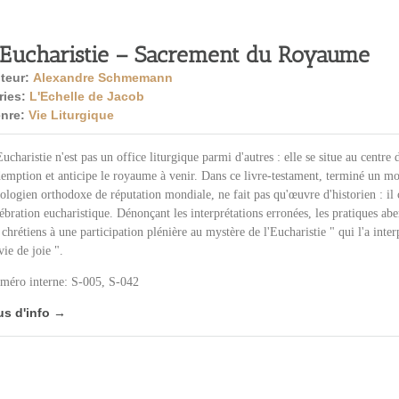
’Eucharistie – Sacrement du Royaume
teur:
Alexandre Schmemann
ries:
L'Echelle de Jacob
nre:
Vie Liturgique
ucharistie n'est pas un office liturgique parmi d'autres : elle se situe au centre 
demption et anticipe le royaume à venir. Dans ce livre-testament, terminé un 
ologien orthodoxe de réputation mondiale, ne fait pas qu'œuvre d'historien : il 
ébration eucharistique. Dénonçant les interprétations erronées, les pratiques aber
 chrétiens à une participation plénière au mystère de l'Eucharistie " qui l'a inte
vie de joie ".
méro interne: S-005, S-042
us d'info →