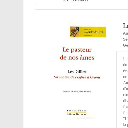
L
Au
Sé
Ge
Le 
du 
éva
or
An
d'o
con
div
fra
for
"L'
la