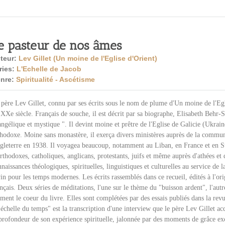
e pasteur de nos âmes
teur:
Lev Gillet (Un moine de l'Eglise d'Orient)
ries:
L'Echelle de Jacob
nre:
Spiritualité - Ascétisme
père Lev Gillet, connu par ses écrits sous le nom de plume d'Un moine de l'Egli
XXe siècle. Français de souche, il est décrit par sa biographe, Elisabeth Behr-
ngélique et mystique ". Il devint moine et prêtre de l'Eglise de Galicie (Ukrain
thodoxe. Moine sans monastère, il exerça divers ministères auprès de la commun
gleterre en 1938. Il voyagea beaucoup, notamment au Liban, en France et en Sui
rthodoxes, catholiques, anglicans, protestants, juifs et même auprès d'athées et
naissances théologiques, spirituelles, linguistiques et culturelles au service 
in pour les temps modernes. Les écrits rassemblés dans ce recueil, édités à l'ori
nçais. Deux séries de méditations, l'une sur le thème du "buisson ardent", l'au
ment le coeur du livre. Elles sont complétées par des essais publiés dans la re
échelle du temps" est la transcription d'une interview que le père Lev Gillet acc
 profondeur de son expérience spirituelle, jalonnée par des moments de grâce ex