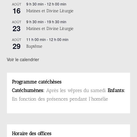
9 h 30 min
-
12 h 00 min
AOÛT
16
Matines et Divine Liturgie
9 h 30 min
-
19 h 30 min
AOÛT
23
Matines et Divine Liturgie
11 h 00 min
-
12 h 00 min
AOÛT
29
Baptême
Voir le calendrier
Programme catéchèses
Catéchumènes:
Après les vêpres du samedi
Enfants:
En fonction des présences pendant l'homélie
Horaire des offices