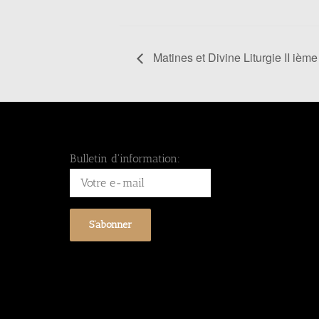
Matines et Divine Liturgie II iè
Bulletin d'information: