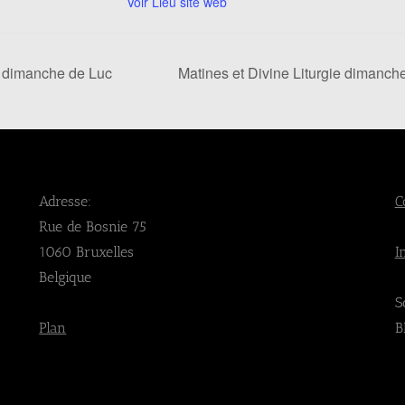
Voir Lieu site web
me dimanche de Luc
Matines et Divine Liturgie dimanch
Adresse:
C
Rue de Bosnie 75
1060 Bruxelles
I
Belgique
S
Plan
B