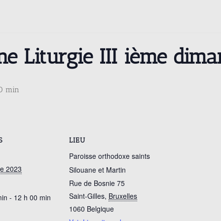
ne Liturgie III ième dim
0 min
S
LIEU
Paroisse orthodoxe saints
re 2023
Silouane et Martin
Rue de Bosnie 75
Saint-Gilles
,
Bruxelles
in - 12 h 00 min
1060
Belgique