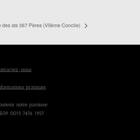
e des sts 367 Pères (VIIème Concile)
ontactez-nous
nformations pratiques
outenir notre paroisse:
E09 0015 7476 1957