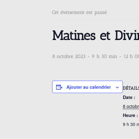
Cet évènement est passé.
Matines et Divi
8 octobre 2023 - 9 h 30 min
-
12 h 0
Ajouter au calendrier
DÉTAIL
Date :
8 octob
Heure :
9 h 30 m