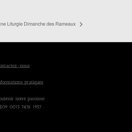
vine Liturgie Dimanche des Rameaux
ontactez-nous
nformations pratiques
outenir notre paroisse:
E09 0015 7476 1957