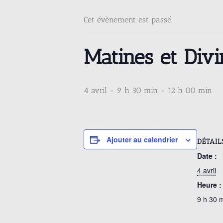
Cet évènement est passé.
Matines et Div
4 avril - 9 h 30 min
-
12 h 00 min
Ajouter au calendrier
DÉTAIL
Date :
4 avril
Heure :
9 h 30 m