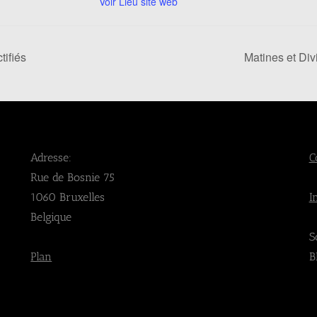
Voir Lieu site web
tifiés
Matines et Di
Adresse:
C
Rue de Bosnie 75
1060 Bruxelles
I
Belgique
S
Plan
B