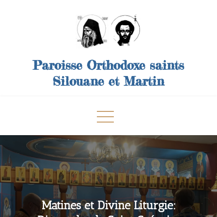
Skip
to
content
Paroisse Orthodoxe saints
Silouane et Martin
Matines et Divine Liturgie: