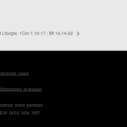
t Liturgie, 1Cor 1,10-17 ; Mt 14,14-22
ontactez-nous
nformations pratiques
outenir notre paroisse:
E09 0015 7476 1957