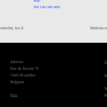
Map
Voir Lieu site web
ntecôte, ton 6
Matines e
Adresse:
C
Rue de Bosnie 75
1060 Bruxelles
I
Belgique
S
Plan
B