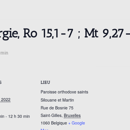
rgie, Ro 15,1-7 ; Mt 9,27
 min
S
LIEU
Paroisse orthodoxe saints
et 2022
Silouane et Martin
Rue de Bosnie 75
Saint-Gilles
,
Bruxelles
in - 12 h 30 min
1060
Belgique
+ Google