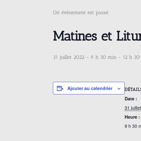
Cet évènement est passé.
Matines et Litu
31 juillet 2022 - 9 h 30 min
-
12 h 30
Ajouter au calendrier
DÉTAIL
Date :
31 juill
Heure :
9 h 30 m