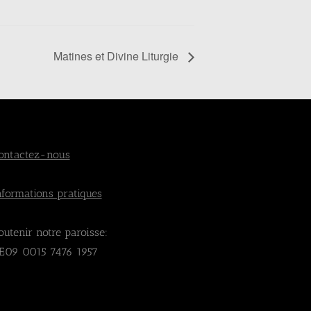
Matines et Divine Liturgie
ontactez-nous
nformations pratiques
outenir notre paroisse:
E09 0015 7476 1957