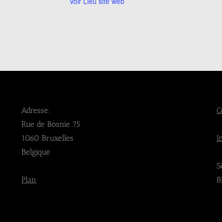
Voir Lieu site web
Adresse:
C
Rue de Bosnie 75
1060 Bruxelles
I
Belgique
S
Plan
B