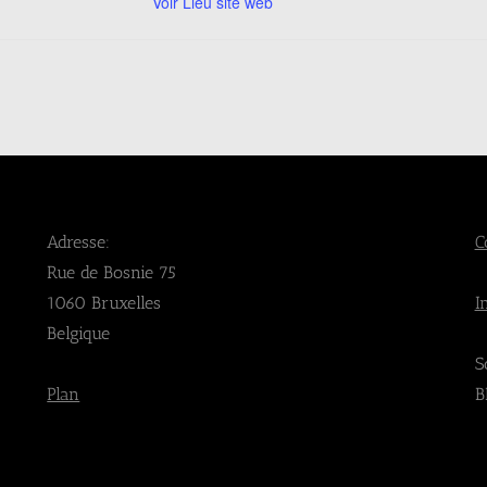
Voir Lieu site web
Adresse:
C
Rue de Bosnie 75
1060 Bruxelles
I
Belgique
S
Plan
B