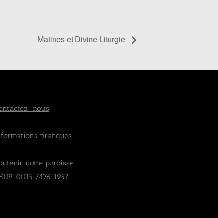
Matines et Divine Liturgie
ontactez-nous
nformations pratiques
outenir notre paroisse:
E09 0015 7476 1957