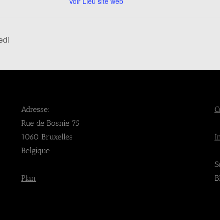
Voir Lieu site web
edi
Adresse:
C
Rue de Bosnie 75
1060 Bruxelles
I
Belgique
S
Plan
B