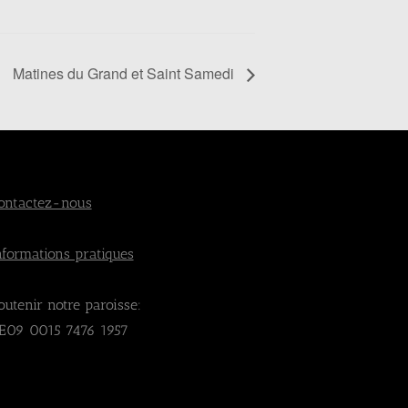
Matines du Grand et Saint Samedi
ontactez-nous
nformations pratiques
outenir notre paroisse:
E09 0015 7476 1957