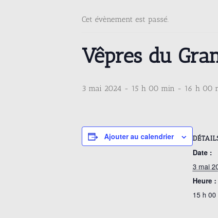
Cet évènement est passé.
Vêpres du Gran
3 mai 2024 - 15 h 00 min
-
16 h 00 
Ajouter au calendrier
DÉTAIL
Date :
3 mai 2
Heure :
15 h 00