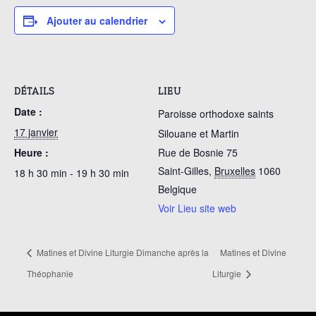
Ajouter au calendrier
DÉTAILS
LIEU
Date :
Paroisse orthodoxe saints
17 janvier
Silouane et Martin
Heure :
Rue de Bosnie 75
Saint-Gilles
,
Bruxelles
1060
18 h 30 min - 19 h 30 min
Belgique
Voir Lieu site web
Matines et Divine Liturgie Dimanche après la
Matines et Divine
Théophanie
Liturgie