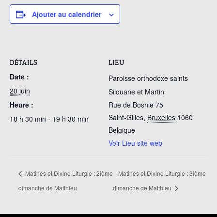
Ajouter au calendrier
DÉTAILS
LIEU
Date :
Paroisse orthodoxe saints
20 juin
Silouane et Martin
Heure :
Rue de Bosnie 75
Saint-Gilles
,
Bruxelles
1060
18 h 30 min - 19 h 30 min
Belgique
Voir Lieu site web
Matines et Divine Liturgie : 2ième
Matines et Divine Liturgie : 3ième
dimanche de Matthieu
dimanche de Matthieu