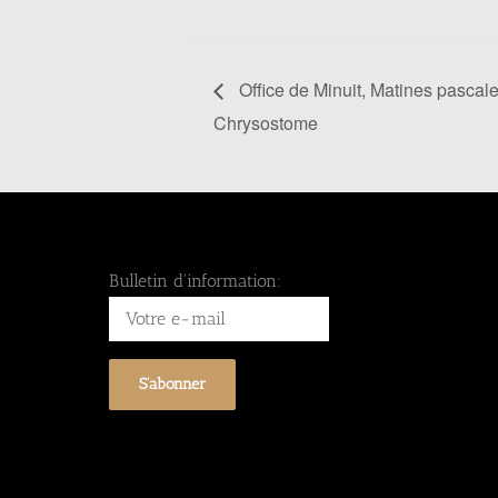
Office de Minuit, Matines pascale
Chrysostome
Bulletin d'information: