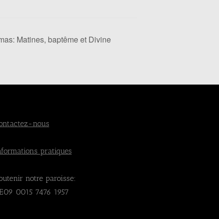
as: Matines, baptême et Divine
ontactez-nous
nformations pratiques
outenir notre paroisse:
E09 0015 7476 1957