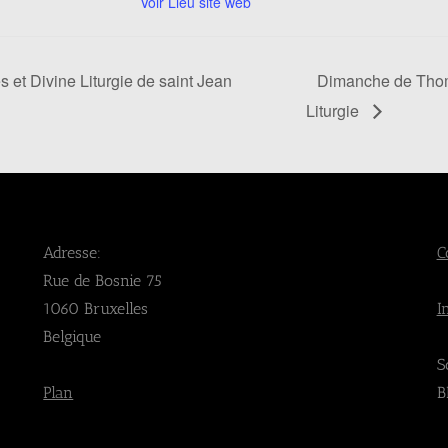
Voir Lieu site web
s et Divine Liturgie de saint Jean
Dimanche de Thom
Liturgie
Adresse:
C
Rue de Bosnie 75
1060 Bruxelles
I
Belgique
S
Plan
B