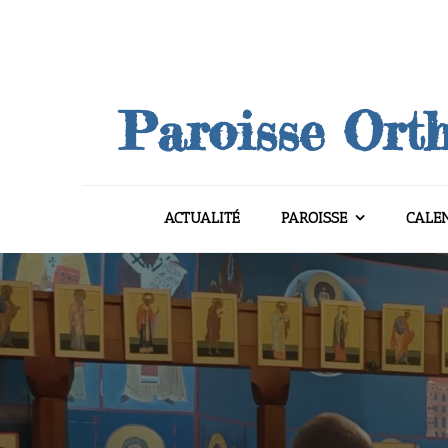
Skip
to
content
Paroisse Orth
ACTUALITÉ
PAROISSE
CALE