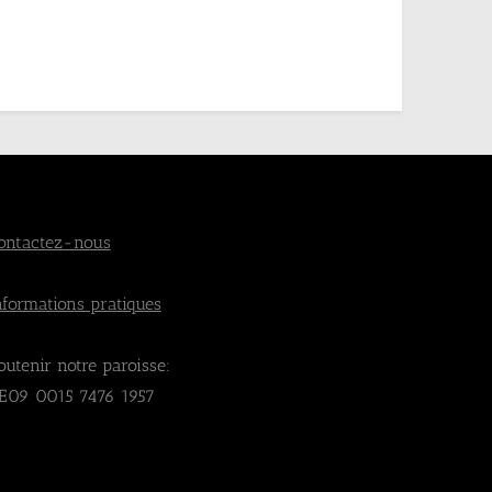
ontactez-nous
nformations pratiques
outenir notre paroisse:
E09 0015 7476 1957