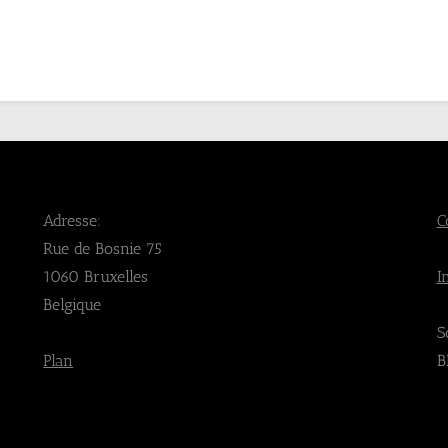
Adresse:
C
Rue de Bosnie 75
1060 Bruxelles
I
Belgique
S
Plan
B