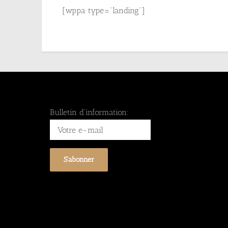
[wppa type=”landing”]
Bulletin d'information: