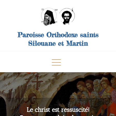
Skip
to
content
Paroisse Orthodoxe saints
Silouane et Martin
Le christ est ressuscité!