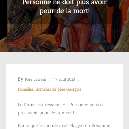
Personne ne doit plus avoir
peur de la mort!
By
Père Laurent
17 avril 2023
Homélies
Homélies de père Georgios
Le Christ est ressuscité ! Personne ne doit
plus avoir peur de la mort !
Parce que le monde s’est éloigné du Royaume,