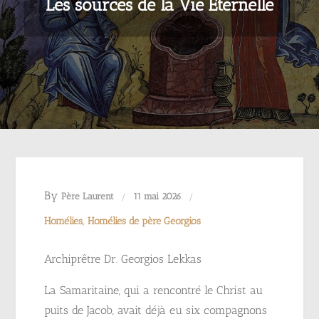
Les sources de la Vie Éternelle
By
Père Laurent
11 mai 2026
Homélies
Homélies de père Georgios
Archiprêtre Dr. Georgios Lekkas
La Samaritaine, qui a rencontré le Christ au
puits de Jacob, avait déjà eu six compagnons