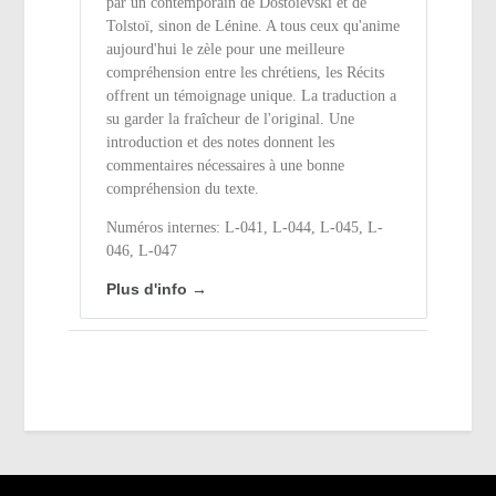
par un contemporain de Dostoïevski et de
Tolstoï, sinon de Lénine. A tous ceux qu'anime
aujourd'hui le zèle pour une meilleure
compréhension entre les chrétiens, les Récits
offrent un témoignage unique. La traduction a
su garder la fraîcheur de l'original. Une
introduction et des notes donnent les
commentaires nécessaires à une bonne
compréhension du texte.
Numéros internes: L-041, L-044, L-045, L-
046, L-047
Plus d'info →