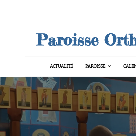
Skip
to
content
Paroisse Orth
ACTUALITÉ
PAROISSE
CALE