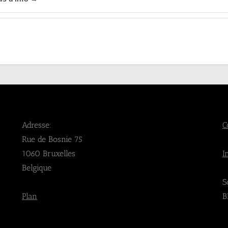
Adresse:
C
Rue de Bosnie 75
1060 Bruxelles
I
Belgique
S
Plan
B