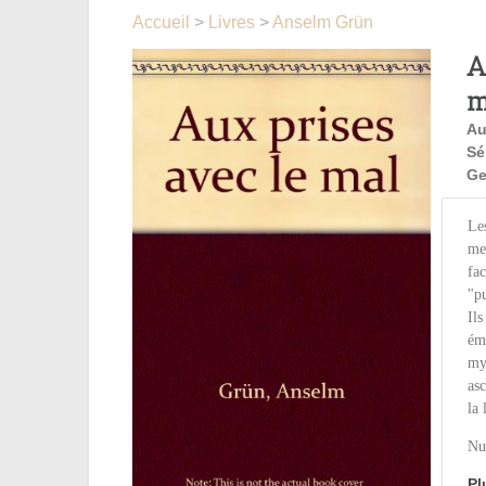
Accueil
>
Livres
>
Anselm Grün
A
m
Au
Sé
Ge
Les
men
fa
"pu
Ils
émo
myt
asc
la 
Nu
Pl