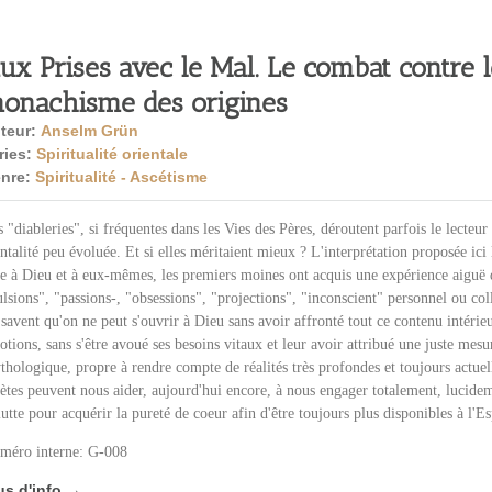
ux Prises avec le Mal. Le combat contre 
onachisme des origines
teur:
Anselm Grün
ries:
Spiritualité orientale
nre:
Spiritualité - Ascétisme
 "diableries", si fréquentes dans les Vies des Pères, déroutent parfois le lecteu
talité peu évoluée. Et si elles méritaient mieux ? L'interprétation proposée ici 
ce à Dieu et à eux-mêmes, les premiers moines ont acquis une expérience aiguë 
lsions", "passions-, "obsessions", "projections", "inconscient" personnel ou coll
 savent qu'on ne peut s'ouvrir à Dieu sans avoir affronté tout ce contenu intérieu
tions, sans s'être avoué ses besoins vitaux et leur avoir attribué une juste mesu
hologique, propre à rendre compte de réalités très profondes et toujours actuel
ètes peuvent nous aider, aujourd'hui encore, à nous engager totalement, lucidem
lutte pour acquérir la pureté de coeur afin d'être toujours plus disponibles à l'
méro interne: G-008
us d'info →