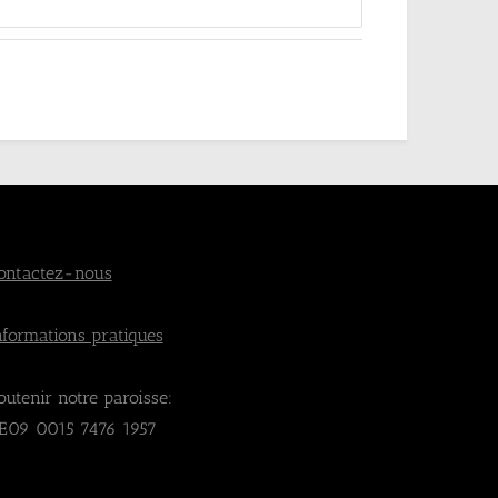
ontactez-nous
nformations pratiques
outenir notre paroisse:
E09 0015 7476 1957