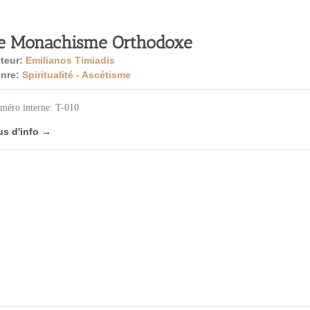
e Monachisme Orthodoxe
teur:
Emilianos Timiadis
nre:
Spiritualité - Ascétisme
méro interne: T-010
us d'info →