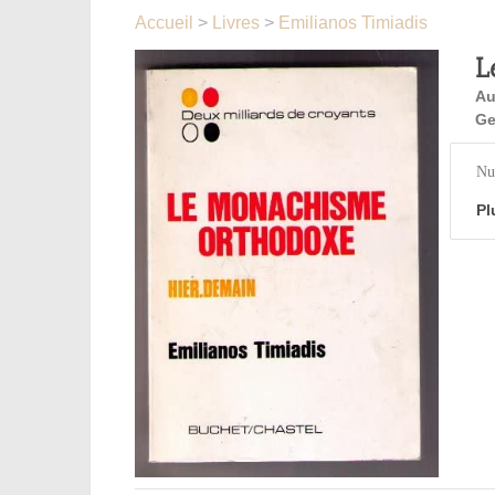
Accueil
>
Livres
>
Emilianos Timiadis
L
Au
Ge
Nu
Pl