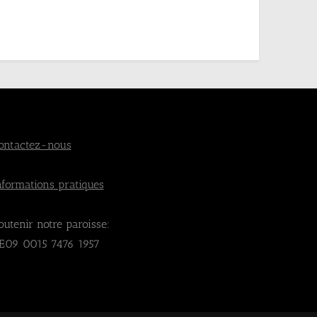
ontactez-nous
nformations pratiques
outenir notre paroisse:
E09 0015 7476 1957