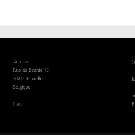
Adresse:
C
Rue de Bosnie 75
1060 Bruxelles
I
Belgique
S
Plan
B