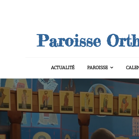
Skip
to
content
Paroisse Orth
ACTUALITÉ
PAROISSE
CALE