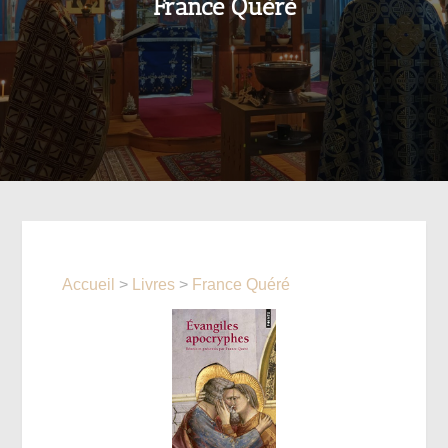
France Quéré
Accueil
>
Livres
>
France Quéré