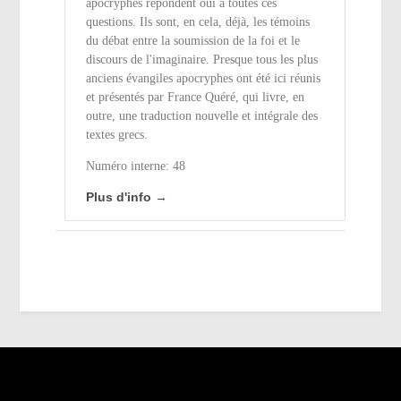
apocryphes répondent oui à toutes ces
questions. Ils sont, en cela, déjà, les témoins
du débat entre la soumission de la foi et le
discours de l'imaginaire. Presque tous les plus
anciens évangiles apocryphes ont été ici réunis
et présentés par France Quéré, qui livre, en
outre, une traduction nouvelle et intégrale des
textes grecs.
Numéro interne: 48
Plus d'info →