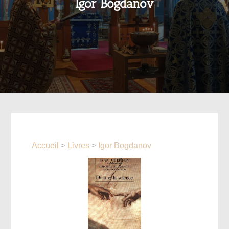
Igor Bogdanov
Accueil
>
Livres
>
Igor Bogdanov