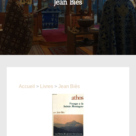
Jean Biès
Accueil
>
Livres
>
Jean Biès