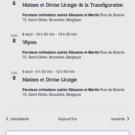
6
Matines et Divine Liturgie de la Transfiguration
n
Paroisse orthodoxe saints Silouane et Martin
Rue de Bosnie
75, Saint-Gilles, Bruxelles, Belgique
d
8 août - 18 h 30 min
-
19 h 30 min
SAM
8
Vêpres
e
Paroisse orthodoxe saints Silouane et Martin
Rue de Bosnie
75, Saint-Gilles, Bruxelles, Belgique
v
9 août - 9 h 30 min
-
12 h 00 min
DIM
u
9
Matines et Divine Liturgie
Paroisse orthodoxe saints Silouane et Martin
Rue de Bosnie
e
75, Saint-Gilles, Bruxelles, Belgique
s
Évènements
Évènements
précédents
Aujourd’hui
suivants
É