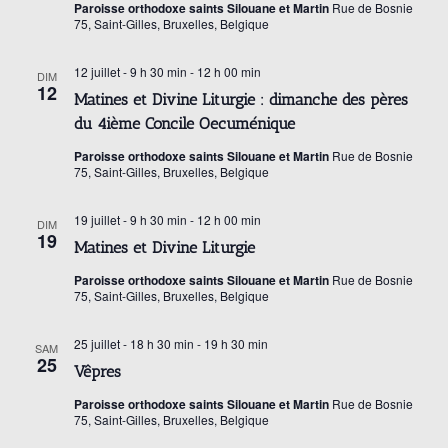
e
Paroisse orthodoxe saints Silouane et Martin
Rue de Bosnie
h
a
t
75, Saint-Gilles, Bruxelles, Belgique
t
i
e
12 juillet - 9 h 30 min
-
12 h 00 min
DIM
o
i
12
Matines et Divine Liturgie : dimanche des pères
n
o
r
du 4ième Concile Oecuménique
n
n
Paroisse orthodoxe saints Silouane et Martin
Rue de Bosnie
e
75, Saint-Gilles, Bruxelles, Belgique
c
d
z
e
u
19 juillet - 9 h 30 min
-
12 h 00 min
DIM
h
19
v
n
Matines et Divine Liturgie
e
u
Paroisse orthodoxe saints Silouane et Martin
Rue de Bosnie
e
75, Saint-Gilles, Bruxelles, Belgique
d
e
a
e
25 juillet - 18 h 30 min
-
19 h 30 min
s
SAM
t
25
Vêpres
É
e
t
Paroisse orthodoxe saints Silouane et Martin
Rue de Bosnie
v
.
75, Saint-Gilles, Bruxelles, Belgique