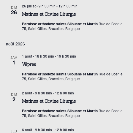
è
n
26 juillet - 9 h 30 min
-
12 h 00 min
DIM
n
26
Matines et Divine Liturgie
a
e
Paroisse orthodoxe saints Silouane et Martin
Rue de Bosnie
m
75, Saint-Gilles, Bruxelles, Belgique
v
e
août 2026
i
n
1 août - 18 h 30 min
-
19 h 30 min
t
SAM
1
g
Vêpres
Paroisse orthodoxe saints Silouane et Martin
Rue de Bosnie
75, Saint-Gilles, Bruxelles, Belgique
a
2 août - 9 h 30 min
-
12 h 00 min
DIM
t
2
Matines et Divine Liturgie
Paroisse orthodoxe saints Silouane et Martin
Rue de Bosnie
i
75, Saint-Gilles, Bruxelles, Belgique
o
6 août - 9 h 30 min
-
12 h 00 min
JEU