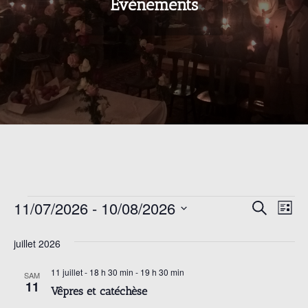
Archives:
Évènements
Évènements
11/07/2026
 - 
10/08/2026
N
R
R
L
e
i
a
S
c
s
e
juillet 2026
h
é
v
t
e
e
l
r
11 juillet - 18 h 30 min
-
19 h 30 min
i
SAM
c
11
c
e
Vêpres et catéchèse
g
h
c