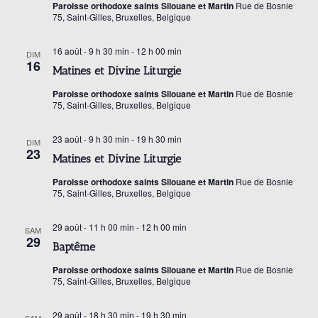
e
Paroisse orthodoxe saints Silouane et Martin
Rue de Bosnie
h
a
t
75, Saint-Gilles, Bruxelles, Belgique
t
i
e
16 août - 9 h 30 min
-
12 h 00 min
DIM
o
i
16
Matines et Divine Liturgie
n
o
r
Paroisse orthodoxe saints Silouane et Martin
Rue de Bosnie
n
n
75, Saint-Gilles, Bruxelles, Belgique
e
c
d
z
23 août - 9 h 30 min
-
19 h 30 min
DIM
e
23
u
Matines et Divine Liturgie
h
v
n
Paroisse orthodoxe saints Silouane et Martin
Rue de Bosnie
75, Saint-Gilles, Bruxelles, Belgique
e
u
e
d
e
29 août - 11 h 00 min
-
12 h 00 min
SAM
a
e
29
s
Baptême
t
É
Paroisse orthodoxe saints Silouane et Martin
Rue de Bosnie
e
t
75, Saint-Gilles, Bruxelles, Belgique
v
.
29 août - 18 h 30 min
-
19 h 30 min