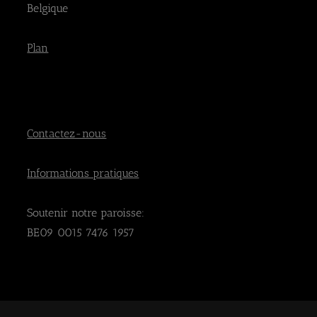
Belgique
v
Plan
è
n
e
Contactez-nous
m
Informations pratiques
e
Soutenir notre paroisse:
BE09 0015 7476 1957
n
t