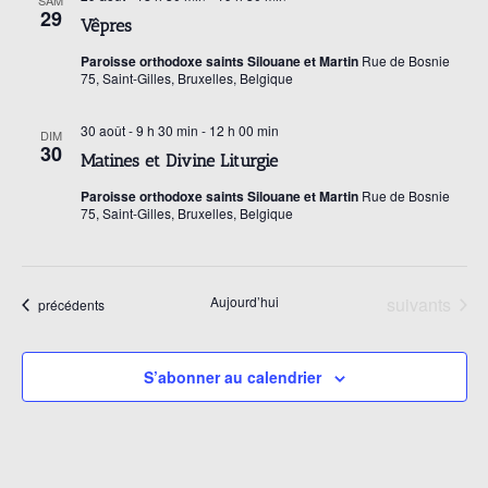
è
n
SAM
29
Vêpres
n
a
Paroisse orthodoxe saints Silouane et Martin
Rue de Bosnie
e
75, Saint-Gilles, Bruxelles, Belgique
m
v
30 août - 9 h 30 min
-
12 h 00 min
DIM
e
30
Matines et Divine Liturgie
i
n
Paroisse orthodoxe saints Silouane et Martin
Rue de Bosnie
t
75, Saint-Gilles, Bruxelles, Belgique
g
a
Évènements
Aujourd’hui
suivants
Évènements
précédents
t
S’abonner au calendrier
i
o