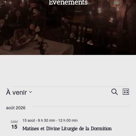
Archives:
Évènements
Évènements
À venir
N
R
R
L
e
i
a
S
c
s
e
août 2026
h
é
v
t
e
e
l
r
15 août - 9 h 30 min
-
12 h 00 min
i
SAM
c
15
c
e
Matines et Divine Liturgie de la Dormition
g
h
c