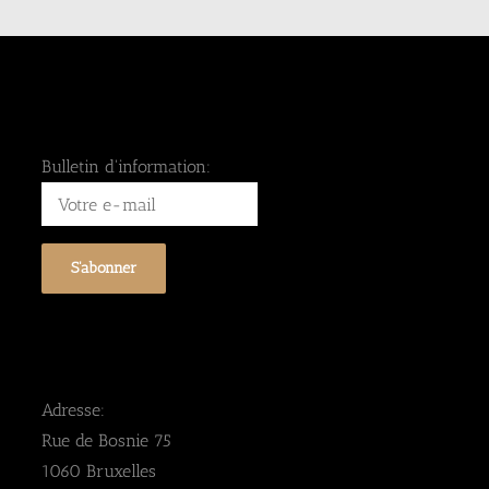
n
d
e
Bulletin d'information:
v
u
e
s
Adresse:
Rue de Bosnie 75
É
1060 Bruxelles