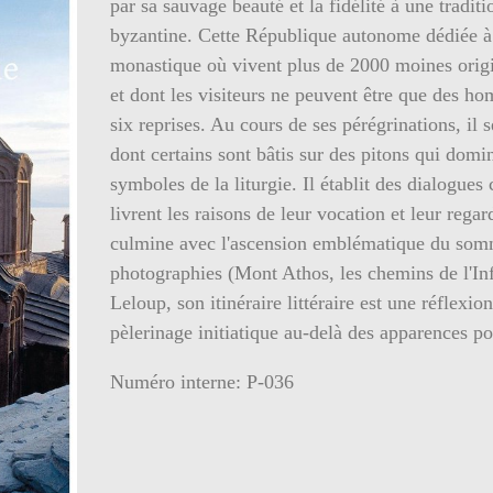
par sa sauvage beauté et la fidélité à une tradit
byzantine. Cette République autonome dédiée à l
monastique où vivent plus de 2000 moines origi
et dont les visiteurs ne peuvent être que des ho
six reprises. Au cours de ses pérégrinations, i
dont certains sont bâtis sur des pitons qui domin
symboles de la liturgie. Il établit des dialogues
livrent les raisons de leur vocation et leur reg
culmine avec l'ascension emblématique du somm
photographies (Mont Athos, les chemins de l'Inf
Leloup, son itinéraire littéraire est une réflexio
pèlerinage initiatique au-delà des apparences pour
Numéro interne: P-036