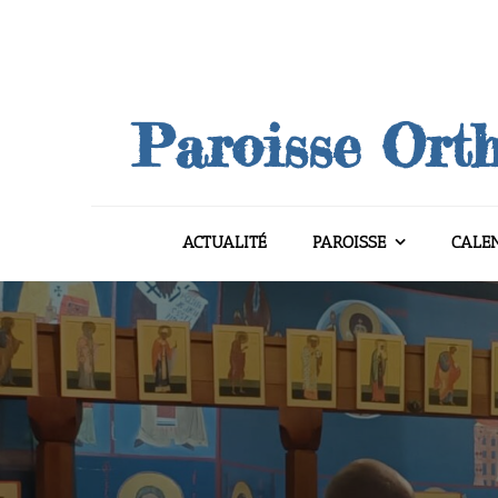
Skip
to
content
Paroisse Orth
ACTUALITÉ
PAROISSE
CALE