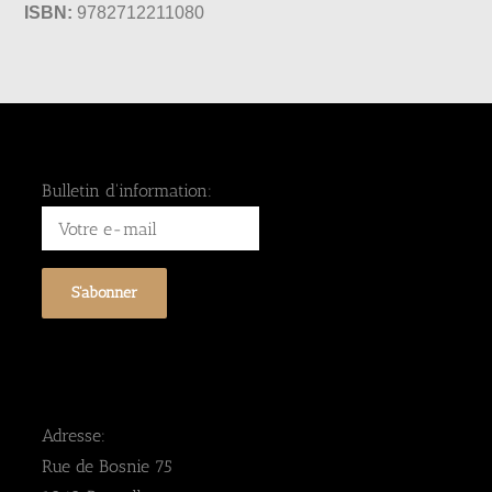
ISBN:
9782712211080
Bulletin d'information:
Adresse:
Rue de Bosnie 75