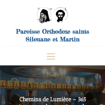
Skip
to
content
Paroisse Orthodoxe saints
Silouane et Martin
Chemins de Lumière – 365