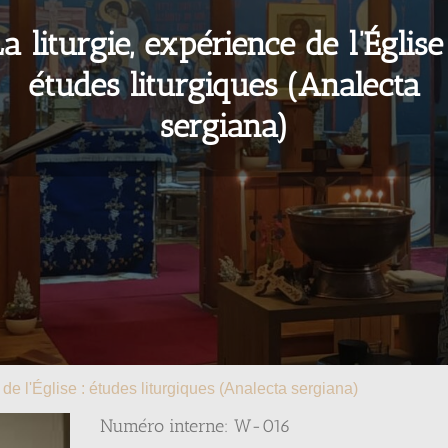
a liturgie, expérience de l’Église
études liturgiques (Analecta
sergiana)
 de l'Église : études liturgiques (Analecta sergiana)
Numéro interne: W-016