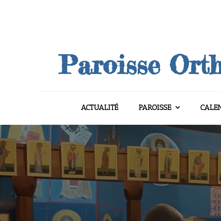
Skip
to
content
Paroisse Orth
ACTUALITÉ
PAROISSE
CALE