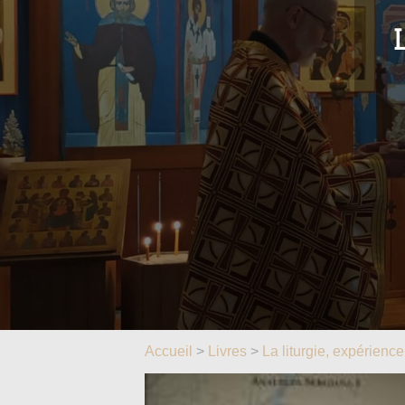
L
Accueil
>
Livres
>
La liturgie, expérience