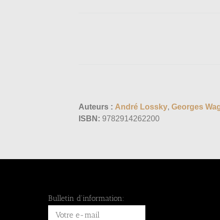
Auteurs :
André Lossky
,
Georges Wa
ISBN:
9782914262200
Bulletin d'information: