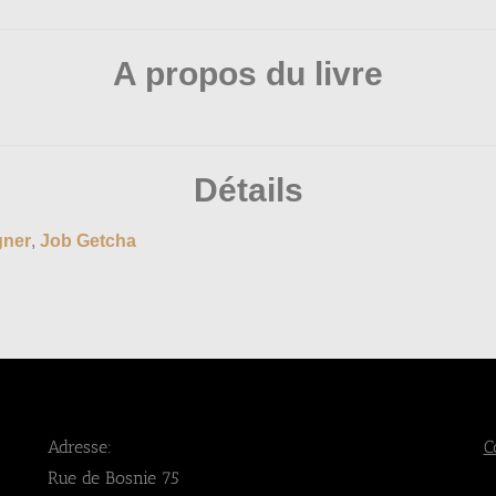
A propos du livre
Détails
gner
,
Job Getcha
Adresse:
C
Rue de Bosnie 75