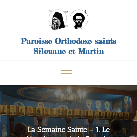
Skip
to
content
Paroisse Orthodoxe saints
Silouane et Martin
La Semaine Sainte – 1. Le