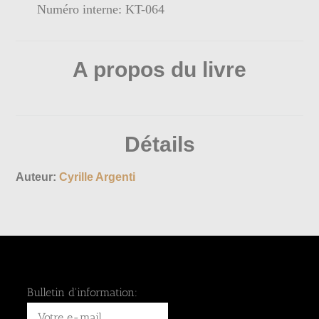
Numéro interne: KT-064
A propos du livre
Détails
Auteur:
Cyrille Argenti
Bulletin d'information: