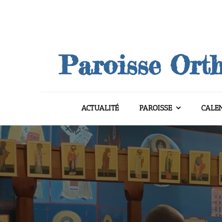
Skip
to
content
Paroisse Orth
ACTUALITÉ
PAROISSE
CALE