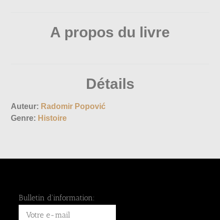
A propos du livre
Détails
Auteur:
Radomir Popović
Genre:
Histoire
Bulletin d'information: