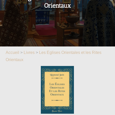
Orientaux
Accueil
>
Livres
>
Les Eglises Orientales et les Rites
Orientaux