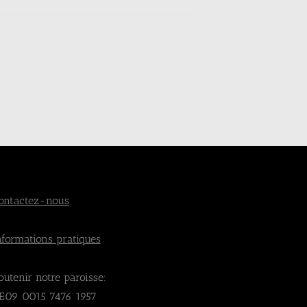
ontactez-nous
nformations pratiques
outenir notre paroisse:
E09 0015 7476 1957