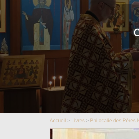
C
Accueil
>
Livres
>
Philocalie des Pères 