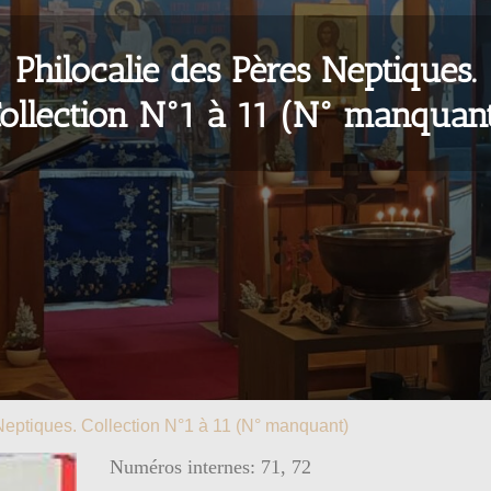
Philocalie des Pères Neptiques.
ollection N°1 à 11 (N° manquan
Neptiques. Collection N°1 à 11 (N° manquant)
Numéros internes: 71, 72