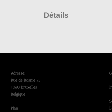
Détails
Adresse:
C
Rue de Bosnie 75
1060 Bruxelles
I
Belgique
S
Plan
B