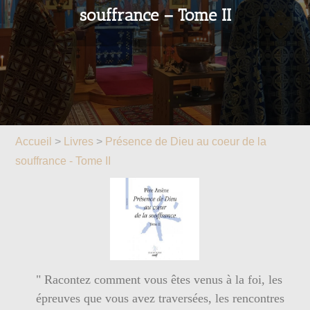
souffrance – Tome II
Accueil
>
Livres
>
Présence de Dieu au coeur de la
souffrance - Tome II
" Racontez comment vous êtes venus à la foi, les
épreuves que vous avez traversées, les rencontres