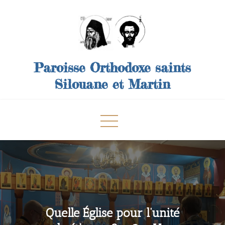
Skip
to
content
Paroisse Orthodoxe saints
Silouane et Martin
Quelle Église pour l’unité