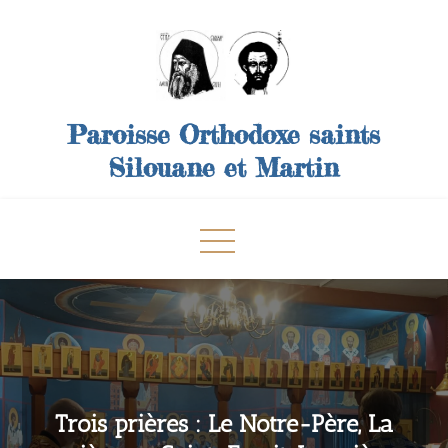
Skip
to
content
Paroisse Orthodoxe saints
Silouane et Martin
Trois prières : Le Notre-Père, La