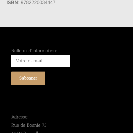
ISBN:
9782220034447
Bulletin d'information:
Adresse:
Rue de Bosnie 75