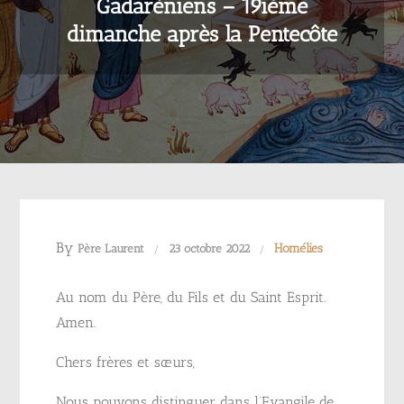
Gadaréniens – 19ième
dimanche après la Pentecôte
By
Homélies
Père Laurent
23 octobre 2022
Au nom du Père, du Fils et du Saint Esprit.
Amen.
Chers frères et sœurs,
Nous pouvons distinguer dans l’Evangile de