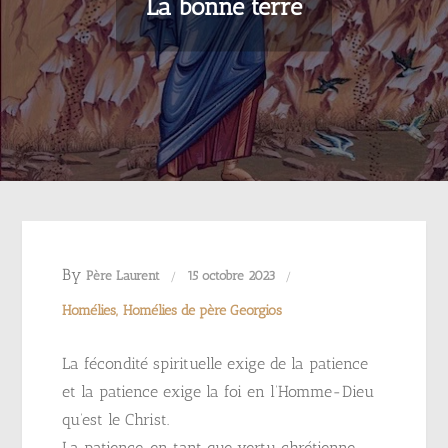
La bonne terre
By
Père Laurent
15 octobre 2023
Homélies
Homélies de père Georgios
La fécondité spirituelle exige de la patience
et la patience exige la foi en l’Homme-Dieu
qu’est le Christ.
La patience, en tant que vertu chrétienne,