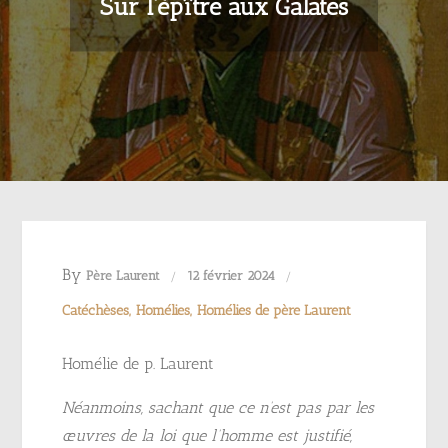
Sur l’épître aux Galates
By
Père Laurent
12 février 2024
Catéchèses
Homélies
Homélies de père Laurent
Homélie de p. Laurent
Néanmoins, sachant que ce n’est pas par les
œuvres de la loi que l’homme est justifié,