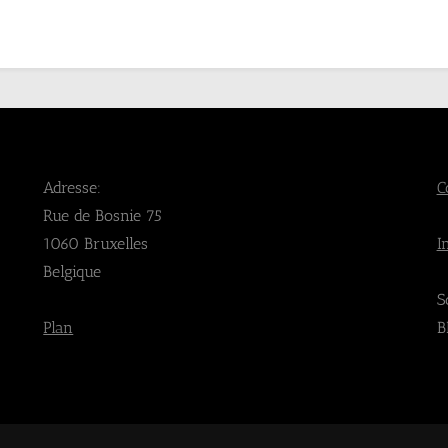
Adresse:
C
Rue de Bosnie 75
1060 Bruxelles
I
Belgique
S
Plan
B