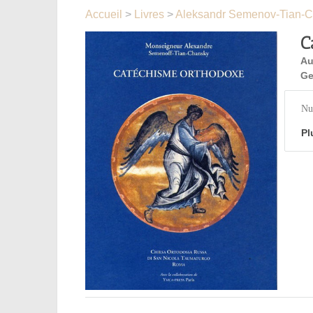
Accueil
>
Livres
>
Aleksandr Semenov-Tian-C
C
Au
Ge
Nu
Pl