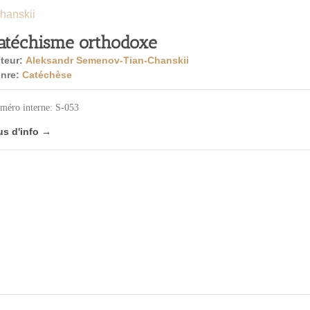
hanskii
atéchisme orthodoxe
teur:
Aleksandr Semenov-Tian-Chanskii
nre:
Catéchèse
méro interne: S-053
us d'info →