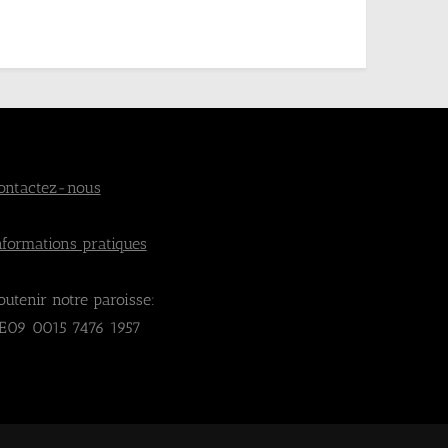
ontactez-nous
nformations pratiques
outenir notre paroisse:
E09 0015 7476 1957