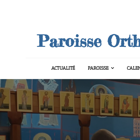
Skip
to
content
Paroisse Orth
ACTUALITÉ
PAROISSE
CALE