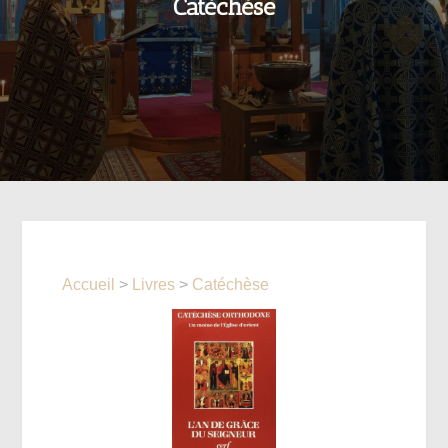
Catéchèse
Accueil
>
Livres
>
Catéchèse