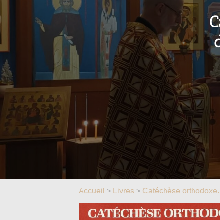
C
Accueil
>
Livres
>
Catéchèse orthodoxe. 