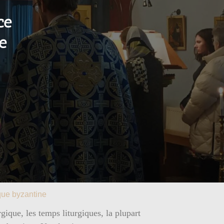
ce
e
que byzantine
rgique, les temps liturgiques, la plupart