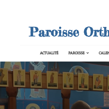
Skip
to
content
Paroisse Orth
ACTUALITÉ
PAROISSE
CALE