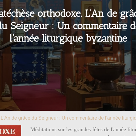
atéchèse orthodoxe. L’An de grâ
du Seigneur : Un commentaire d
l’année liturgique byzantine
L'An de grâce du Seigneur : Un commentaire de l'année liturgi
Méditations sur les grandes fêtes de l'année litu