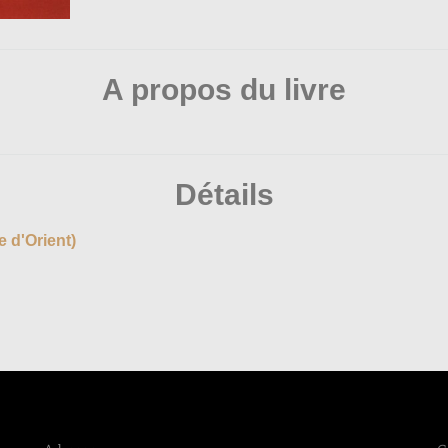
A propos du livre
Détails
e d'Orient)