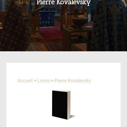
Pierre Kovalevsky
Accueil
>
Livres
>
Pierre Kovalevsky