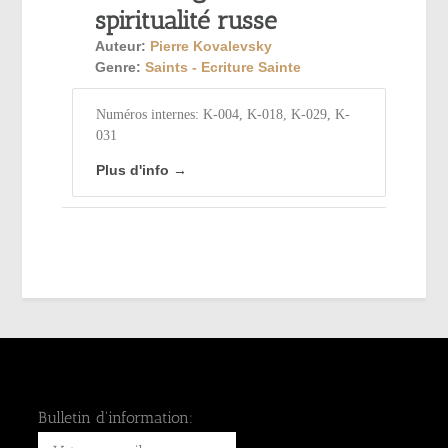
spiritualité russe
Auteur:
Pierre Kovalevsky
Genre:
Saints - Ecriture Sainte
Numéros internes: K-004, K-018, K-029, K-
031
Plus d'info →
Bulletin d'information: