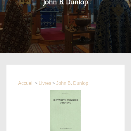
John B. Dunlop
Accueil
>
Livres
>
John B. Dunlop