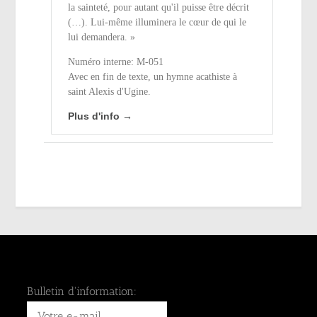
la sainteté, pour autant qu'il puisse être décrit
(…). Lui-même illuminera le cœur de qui le
lui demandera. »
Numéro interne: M-051
Avec en fin de texte, un hymne acathiste à
saint Alexis d'Ugine.
Plus d'info →
Bulletin d'information: