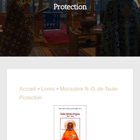
Protection
Accueil
>
Livres
>
Monastère N.-D.-de-Toute-
Protection