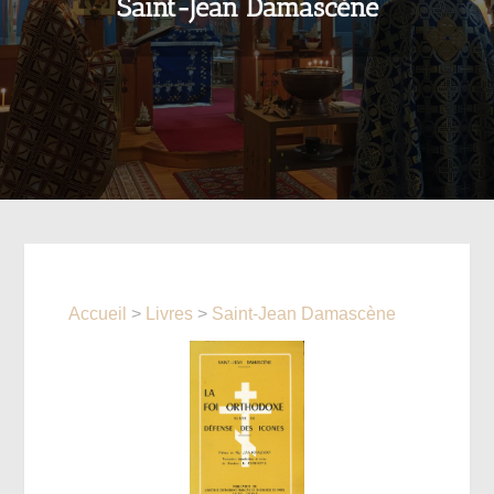
Saint-Jean Damascène
Accueil
>
Livres
>
Saint-Jean Damascène