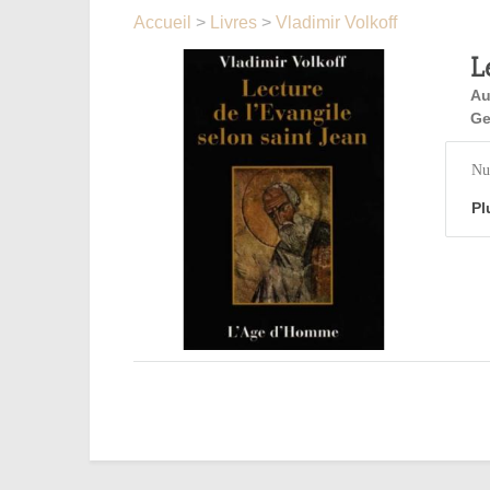
Accueil
>
Livres
>
Vladimir Volkoff
L
Au
Ge
Nu
Pl