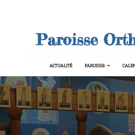
Skip
to
content
Paroisse Orth
ACTUALITÉ
PAROISSE
CALE