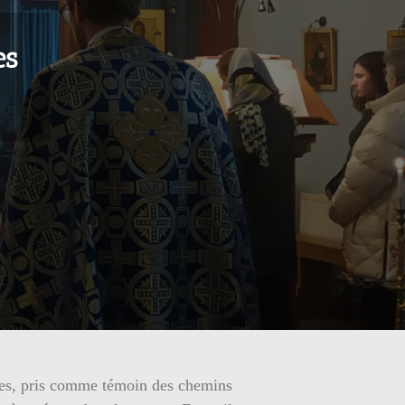
es
les, pris comme témoin des chemins