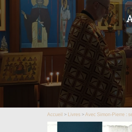
A
Accueil
>
Livres
>
Avec Simon-Pierre : s