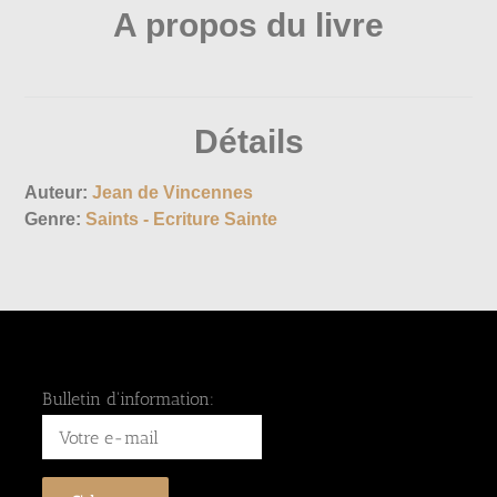
A propos du livre
Détails
Auteur:
Jean de Vincennes
Genre:
Saints - Ecriture Sainte
Bulletin d'information: