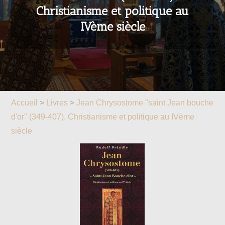
Christianisme et politique au
IVème siècle
Accueil
>
Livres
>
Jean Chrysostome "saint Jean bouche
d'or" (349-407). Christianisme et politique au IVème
siècle