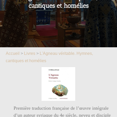
cantiques et homélies
Accueil
>
Livres
>
L'Agneau véritable. Hymnes,
cantiques et homélies
Première traduction française de l’œuvre intégrale
d’un auteur syriaque du 4e siècle, neveu et disciple